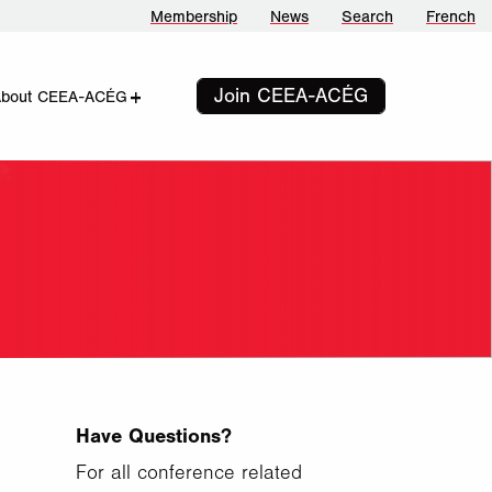
Membership
News
Search
French
Join CEEA-ACÉG
add
remove
About CEEA-ACÉG
Have Questions?
For all conference related