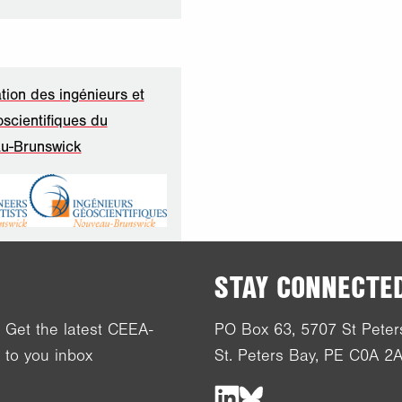
tion des ingénieurs et
scientifiques du
u-Brunswick
STAY CONNECTE
! Get the latest CEEA-
PO Box 63, 5707 St Peter
 to you inbox
St. Peters Bay, PE C0A 2