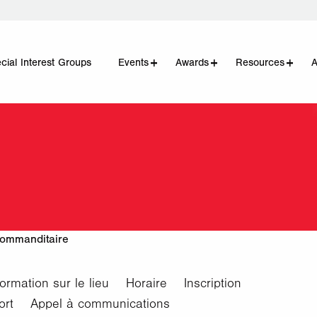
add
remove
add
remove
add
remove
cial Interest Groups
Events
Awards
Resources
ommanditaire
formation sur le lieu
Horaire
Inscription
ort
Appel à communications